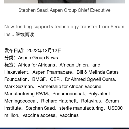
Stephen Saad, Aspen Group Chief Executive
New funding supports technology transfer from Serum
Ins…
继续阅读
发布日期：
2022年12月12日
分类：
Aspen Group News
标签：
Africa for Africans
、
African Union
、
and
Hexavalent
、
Aspen Pharmacare
、
Bill & Melinda Gates
Foundation
、
BMGF
、
CEPI
、
Dr Ahmed Ogwell Ouma
、
Mark Suzman
、
Partnership for African Vaccine
Manufacturing PAVM
、
Pneumococcal
、
Polyvalent
Meningococcal
、
Richard Hatchett
、
Rotavirus
、
Serum
institute
、
Stephen Saad
、
sterile manufacturing
、
USD30
million
、
vaccine access
、
vaccines