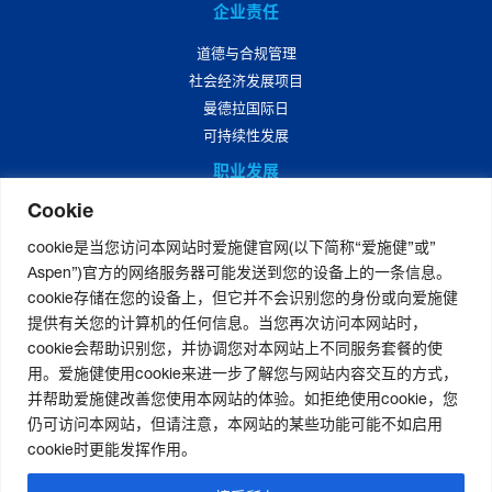
企业责任
道德与合规管理
社会经济发展项目
曼德拉国际日
可持续性发展
职业发展
Cookie
爱施健中国职业发展
爱施健中国岗位招聘
cookie是当您访问本网站时爱施健官网(以下简称“爱施健”或”
Aspen”)官方的网络服务器可能发送到您的设备上的一条信息。
媒体中心
cookie存储在您的设备上，但它并不会识别您的身份或向爱施健
爱施健集团资讯
提供有关您的计算机的任何信息。当您再次访问本网站时，
爱施健中国资讯
cookie会帮助识别您，并协调您对本网站上不同服务套餐的使
用。爱施健使用cookie来进一步了解您与网站内容交互的方式，
并帮助爱施健改善您使用本网站的体验。如拒绝使用cookie，您
仍可访问本网站，但请注意，本网站的某些功能可能不如启用
联系我们
|
官网免责声明
|
版权声明
|
隐私声明
|
个人信息权利声明
cookie时更能发挥作用。
非经营性-粤网药信备字〔2026〕第00123号
|
粤ICP备19080705号-2