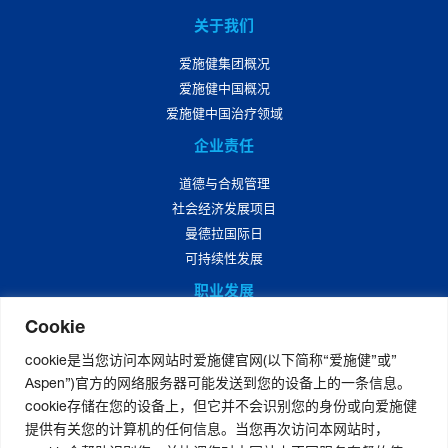
关于我们
爱施健集团概况
爱施健中国概况
爱施健中国治疗领域
企业责任
道德与合规管理
社会经济发展项目
曼德拉国际日
可持续性发展
职业发展
Cookie
爱施健中国职业发展
爱施健中国岗位招聘
cookie是当您访问本网站时爱施健官网(以下简称“爱施健”或”
Aspen”)官方的网络服务器可能发送到您的设备上的一条信息。
媒体中心
cookie存储在您的设备上，但它并不会识别您的身份或向爱施健
爱施健集团资讯
提供有关您的计算机的任何信息。当您再次访问本网站时，
爱施健中国资讯