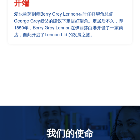
开端
爱尔兰药剂师Berry Grey Lennon在时任好望角总督
George Grey叔父的建议下定居好望角。定居后不久，即
1850年，Berry Grey Lennon在伊丽莎白港开设了一家药
店，自此开启了Lennon Ltd.的发展之旅。
我们的使命
致力于提高患者的生命健康和质量