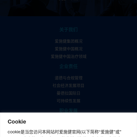
关于我们
爱施健集团概况
爱施健中国概况
爱施健中国治疗领域
企业责任
道德与合规管理
社会经济发展项目
曼德拉国际日
可持续性发展
职业发展
Cookie
爱施健中国职业发展
爱施健中国岗位招聘
cookie是当您访问本网站时爱施健官网(以下简称“爱施健”或”