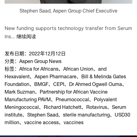
Stephen Saad, Aspen Group Chief Executive
New funding supports technology transfer from Serum
Ins…
继续阅读
发布日期：
2022年12月12日
分类：
Aspen Group News
标签：
Africa for Africans
、
African Union
、
and
Hexavalent
、
Aspen Pharmacare
、
Bill & Melinda Gates
Foundation
、
BMGF
、
CEPI
、
Dr Ahmed Ogwell Ouma
、
Mark Suzman
、
Partnership for African Vaccine
Manufacturing PAVM
、
Pneumococcal
、
Polyvalent
Meningococcal
、
Richard Hatchett
、
Rotavirus
、
Serum
institute
、
Stephen Saad
、
sterile manufacturing
、
USD30
million
、
vaccine access
、
vaccines