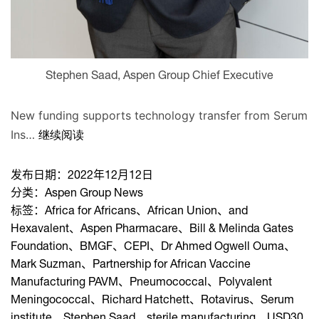
Stephen Saad, Aspen Group Chief Executive
New funding supports technology transfer from Serum
Ins…
继续阅读
发布日期：
2022年12月12日
分类：
Aspen Group News
标签：
Africa for Africans
、
African Union
、
and
Hexavalent
、
Aspen Pharmacare
、
Bill & Melinda Gates
Foundation
、
BMGF
、
CEPI
、
Dr Ahmed Ogwell Ouma
、
Mark Suzman
、
Partnership for African Vaccine
Manufacturing PAVM
、
Pneumococcal
、
Polyvalent
Meningococcal
、
Richard Hatchett
、
Rotavirus
、
Serum
institute
、
Stephen Saad
、
sterile manufacturing
、
USD30