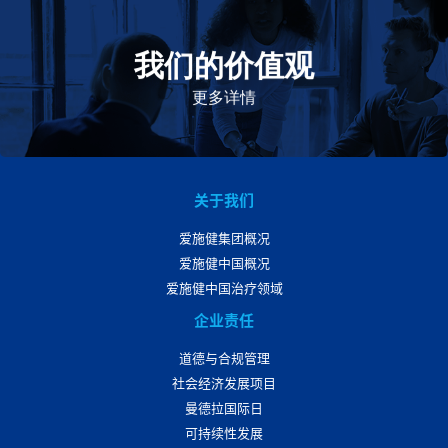
我们的价值观
我们的价值观是爱施健存立和发展的基石。集团上下以
此为指引，为实现集团目标而共同奋斗。
更多详情
关于我们
爱施健集团概况
爱施健中国概况
爱施健中国治疗领域
企业责任
道德与合规管理
社会经济发展项目
曼德拉国际日
可持续性发展