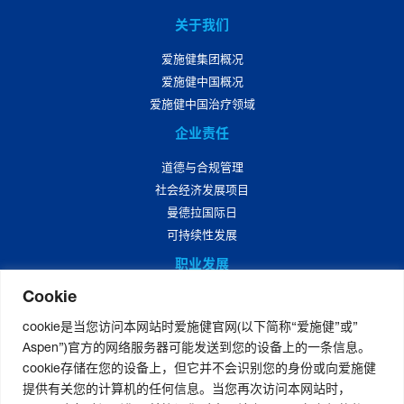
关于我们
爱施健集团概况
爱施健中国概况
爱施健中国治疗领域
企业责任
道德与合规管理
社会经济发展项目
曼德拉国际日
可持续性发展
职业发展
Cookie
爱施健中国职业发展
爱施健中国岗位招聘
cookie是当您访问本网站时爱施健官网(以下简称“爱施健”或”
Aspen”)官方的网络服务器可能发送到您的设备上的一条信息。
媒体中心
cookie存储在您的设备上，但它并不会识别您的身份或向爱施健
爱施健集团资讯
提供有关您的计算机的任何信息。当您再次访问本网站时，