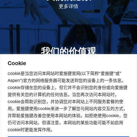
更多详情
我们的价值观
我们的价值观是爱施健存立和发展的基石。集团上下以
此为指引，为实现集团目标而共同奋斗。
更多详情
Cookie
cookie是当您访问本网站时爱施健官网(以下简称“爱施健”或”
Aspen”)官方的网络服务器可能发送到您的设备上的一条信息。
cookie存储在您的设备上，但它并不会识别您的身份或向爱施健
关于我们
社会责任
职业发展
提供有关您的计算机的任何信息。当您再次访问本网站时，
cookie会帮助识别您，并协调您对本网站上不同服务套餐的使
爱施健集团概况
道德与合规管理
爱施健中国职业发展
用。爱施健使用cookie来进一步了解您与网站内容交互的方式，
爱施健中国概况
社会经济发展项目
爱施健中国岗位招聘
并帮助爱施健改善您使用本网站的体验。如拒绝使用cookie，您
爱施健商业网络
曼德拉国际日
仍可访问本网站，但请注意，本网站的某些功能可能不如启用
可持续发展策略
cookie时更能发挥作用。