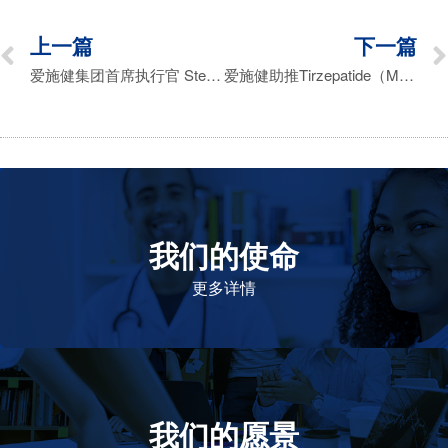
上一篇
下一篇
爱施健集团首席执行官 Stephen Saad先生荣获“终身成就奖”及“年度非洲人物奖”
爱施健助推Tirzepatide（Mounjaro®）南非上市，提升患者可及性
我们的使命
致力于提高患者的生命健康和质量
更多详情
我们的愿景
作为一个负责任的企业公民，在全球提高优质和患者可
及的药物，传递我们的价值。