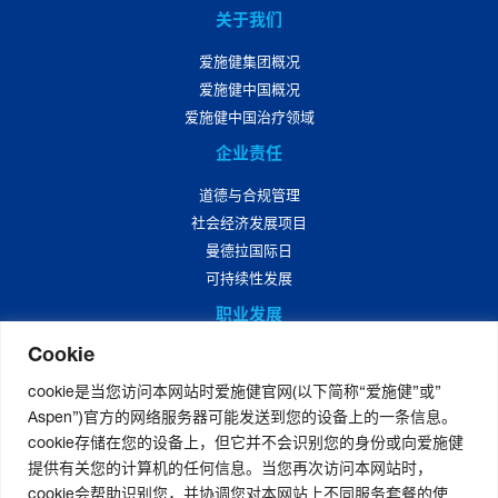
关于我们
爱施健集团概况
爱施健中国概况
爱施健中国治疗领域
企业责任
道德与合规管理
社会经济发展项目
曼德拉国际日
可持续性发展
职业发展
Cookie
爱施健中国职业发展
爱施健中国岗位招聘
cookie是当您访问本网站时爱施健官网(以下简称“爱施健”或”
Aspen”)官方的网络服务器可能发送到您的设备上的一条信息。
媒体中心
cookie存储在您的设备上，但它并不会识别您的身份或向爱施健
爱施健集团资讯
提供有关您的计算机的任何信息。当您再次访问本网站时，
爱施健中国资讯
cookie会帮助识别您，并协调您对本网站上不同服务套餐的使