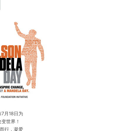
7月18日为
改变世界！
而行，凝爱