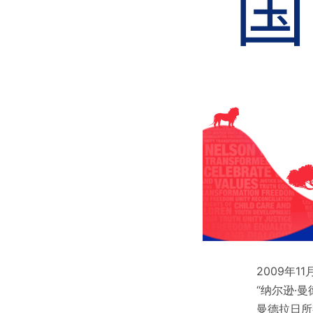
2009年
“纳尔逊·
曼德拉日所