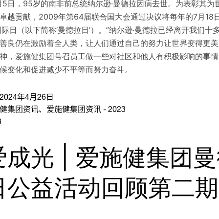
12月5日，95岁的南非前总统纳尔逊·曼德拉因病去世。为表彰其为
卓越贡献，2009年第64届联合国大会通过决议将每年的7月18
国际日（以下简称‘曼德拉日’）。”纳尔逊·曼德拉已经离开我们十
善良仍在激励着全人类，让人们通过自己的努力让世界变得更美
神，爱施健集团号召员工做一些对社区和他人有积极影响的事情
候变化和促进减少不平等而努力奋斗。
2024年4月26日
健集团资讯
、
爱施健集团资讯 - 2023
3
爱成光 | 爱施健集团
日公益活动回顾第二期