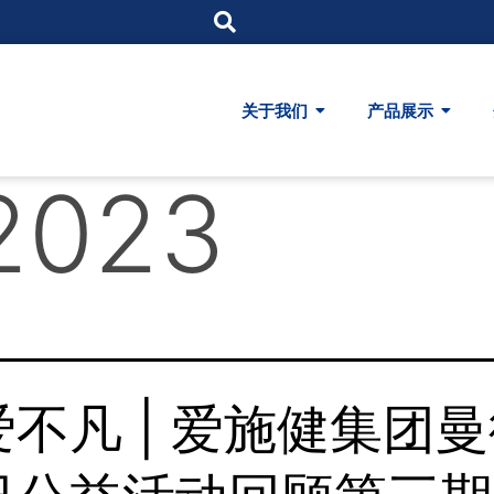
关于我们
产品展示
2023
爱不凡 | 爱施健集团