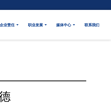
企业责任
职业发展
媒体中心
联系我们
曼德