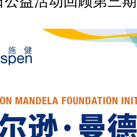
日公益活动回顾第三期