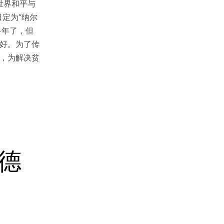
世界和平与
日定为“纳尔
多年了，但
好。为了传
，为解决贫
曼德