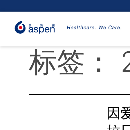
标签：
因