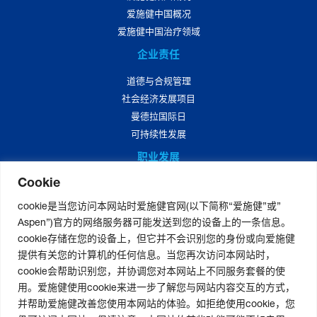
爱施健中国概况
爱施健中国治疗领域
企业责任
道德与合规管理
社会经济发展项目
曼德拉国际日
可持续性发展
职业发展
Cookie
爱施健中国职业发展
爱施健中国岗位招聘
cookie是当您访问本网站时爱施健官网(以下简称“爱施健”或”
Aspen”)官方的网络服务器可能发送到您的设备上的一条信息。
媒体中心
cookie存储在您的设备上，但它并不会识别您的身份或向爱施健
爱施健集团资讯
提供有关您的计算机的任何信息。当您再次访问本网站时，
爱施健中国资讯
cookie会帮助识别您，并协调您对本网站上不同服务套餐的使
用。爱施健使用cookie来进一步了解您与网站内容交互的方式，
并帮助爱施健改善您使用本网站的体验。如拒绝使用cookie，您