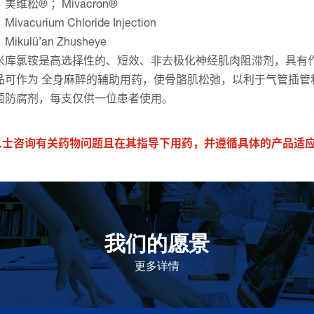
维松® ；Mivacron®
acurium Chloride Injection
kulü’an Zhusheye
米库氯铵是高选择性的、短效、非去极化神经肌肉阻滞剂，具有
品可作为 全身麻醉的辅助用药，使骨骼肌松弛，以利于气管插管
菌防腐剂，每支仅供一位患者使用。
人士咨询有关药物问题且在其指导下用药，并遵循具体的产品适
我们的愿景
作为一个负责任的企业公民，在全球提供优质和患者可
及的药物，传递我们的价值。
更多详情