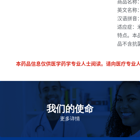
商品名称：美
英文名称：Miv
汉语拼音：Mi
适应症：
特点。本
品不含抗
本药品信息仅供医学药学专业人士阅读。请向医疗专业
我们的使命
致力于提高患者的生命健康和质量
更多详情