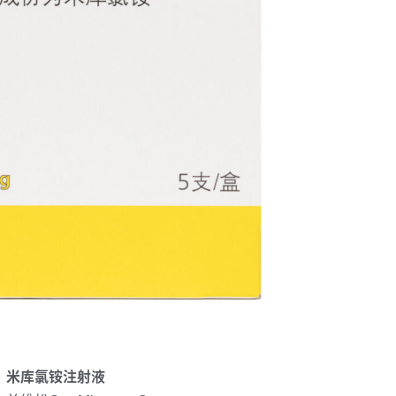
：米库氯铵注射液