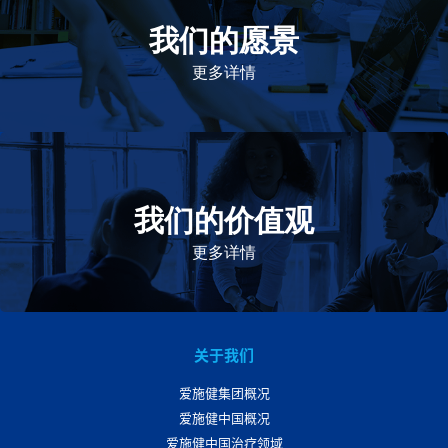
我们的愿景
作为一个负责任的企业公民，在全球提供优质和患者可
及的药物，传递我们的价值。
更多详情
我们的价值观
我们的价值观是爱施健存立和发展的基石。集团上下以
此为指引，为实现集团目标而共同奋斗。
更多详情
关于我们
爱施健集团概况
爱施健中国概况
爱施健中国治疗领域