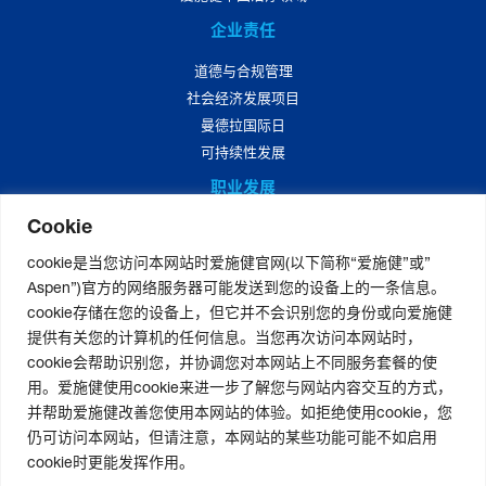
企业责任
道德与合规管理
社会经济发展项目
曼德拉国际日
可持续性发展
职业发展
Cookie
爱施健中国职业发展
爱施健中国岗位招聘
cookie是当您访问本网站时爱施健官网(以下简称“爱施健”或”
Aspen”)官方的网络服务器可能发送到您的设备上的一条信息。
媒体中心
cookie存储在您的设备上，但它并不会识别您的身份或向爱施健
爱施健集团资讯
提供有关您的计算机的任何信息。当您再次访问本网站时，
爱施健中国资讯
cookie会帮助识别您，并协调您对本网站上不同服务套餐的使
用。爱施健使用cookie来进一步了解您与网站内容交互的方式，
并帮助爱施健改善您使用本网站的体验。如拒绝使用cookie，您
仍可访问本网站，但请注意，本网站的某些功能可能不如启用
联系我们
|
官网免责声明
|
版权声明
|
隐私声明
|
个人信息权利声明
cookie时更能发挥作用。
非经营性-粤网药信备字〔2026〕第00123号