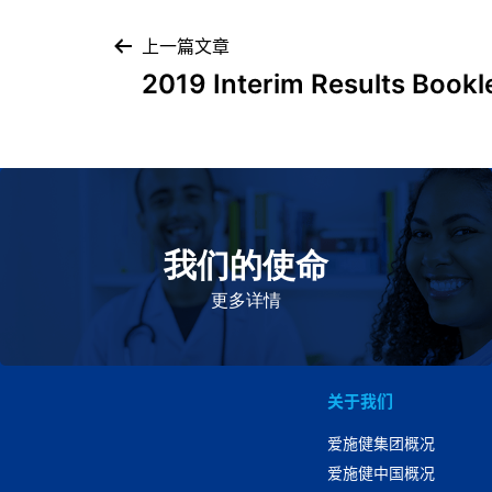
上一篇文章
2019 Interim Results Bookl
我们的使命
致力于提高患者的生命健康和质量
更多详情
关于我们
爱施健集团概况
爱施健中国概况