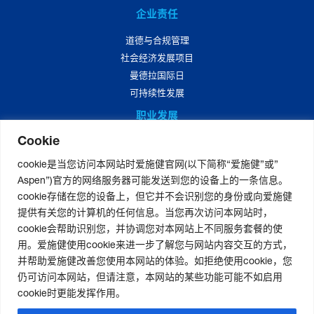
企业责任
道德与合规管理
社会经济发展项目
曼德拉国际日
可持续性发展
职业发展
Cookie
爱施健中国职业发展
爱施健中国岗位招聘
cookie是当您访问本网站时爱施健官网(以下简称“爱施健”或”
Aspen”)官方的网络服务器可能发送到您的设备上的一条信息。
媒体中心
cookie存储在您的设备上，但它并不会识别您的身份或向爱施健
爱施健集团资讯
提供有关您的计算机的任何信息。当您再次访问本网站时，
爱施健中国资讯
cookie会帮助识别您，并协调您对本网站上不同服务套餐的使
用。爱施健使用cookie来进一步了解您与网站内容交互的方式，
并帮助爱施健改善您使用本网站的体验。如拒绝使用cookie，您
仍可访问本网站，但请注意，本网站的某些功能可能不如启用
联系我们
|
官网免责声明
|
版权声明
|
隐私声明
|
个人信息权利声明
cookie时更能发挥作用。
非经营性-粤网药信备字〔2026〕第00123号