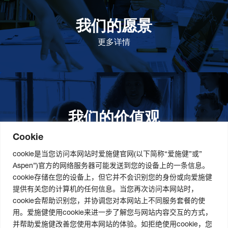
我们的愿景
作为一个负责任的企业公民，在全球提高优质和患者可
及的药物，传递我们的价值。
更多详情
我们的价值观
我们的价值观是爱施健存立和发展的基石。集团上下以
此为指引，为实现集团目标而共同奋斗。
更多详情
Cookie
cookie是当您访问本网站时爱施健官网(以下简称“爱施健”或”
Aspen”)官方的网络服务器可能发送到您的设备上的一条信息。
cookie存储在您的设备上，但它并不会识别您的身份或向爱施健
关于我们
社会责任
职业发展
提供有关您的计算机的任何信息。当您再次访问本网站时，
cookie会帮助识别您，并协调您对本网站上不同服务套餐的使
爱施健集团概况
道德与合规管理
爱施健中国职业发展
用。爱施健使用cookie来进一步了解您与网站内容交互的方式，
爱施健中国概况
社会经济发展项目
爱施健中国岗位招聘
并帮助爱施健改善您使用本网站的体验。如拒绝使用cookie，您