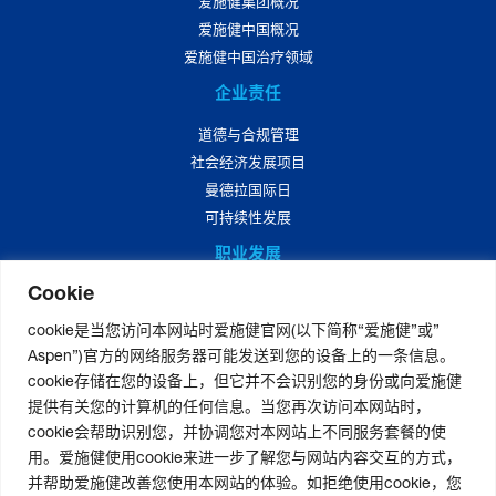
爱施健集团概况
爱施健中国概况
爱施健中国治疗领域
企业责任
道德与合规管理
社会经济发展项目
曼德拉国际日
可持续性发展
职业发展
Cookie
爱施健中国职业发展
爱施健中国岗位招聘
cookie是当您访问本网站时爱施健官网(以下简称“爱施健”或”
Aspen”)官方的网络服务器可能发送到您的设备上的一条信息。
媒体中心
cookie存储在您的设备上，但它并不会识别您的身份或向爱施健
爱施健集团资讯
提供有关您的计算机的任何信息。当您再次访问本网站时，
爱施健中国资讯
cookie会帮助识别您，并协调您对本网站上不同服务套餐的使
用。爱施健使用cookie来进一步了解您与网站内容交互的方式，
并帮助爱施健改善您使用本网站的体验。如拒绝使用cookie，您