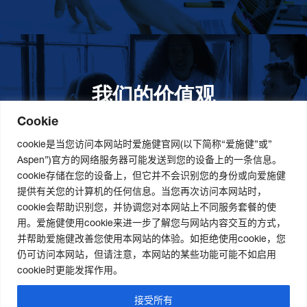
我们的价值观
我们的价值观是爱施健存立和发展的基石。集团上下以
此为指引，为实现集团目标而共同奋斗。
更多详情
Cookie
cookie是当您访问本网站时爱施健官网(以下简称“爱施健”或”
Aspen”)官方的网络服务器可能发送到您的设备上的一条信息。
cookie存储在您的设备上，但它并不会识别您的身份或向爱施健
关于我们
社会责任
职业发展
提供有关您的计算机的任何信息。当您再次访问本网站时，
cookie会帮助识别您，并协调您对本网站上不同服务套餐的使
爱施健集团概况
道德与合规管理
爱施健中国职业发展
用。爱施健使用cookie来进一步了解您与网站内容交互的方式，
爱施健中国概况
社会经济发展项目
爱施健中国岗位招聘
并帮助爱施健改善您使用本网站的体验。如拒绝使用cookie，您
爱施健商业网络
曼德拉国际日
仍可访问本网站，但请注意，本网站的某些功能可能不如启用
可持续发展策略
cookie时更能发挥作用。
接受所有