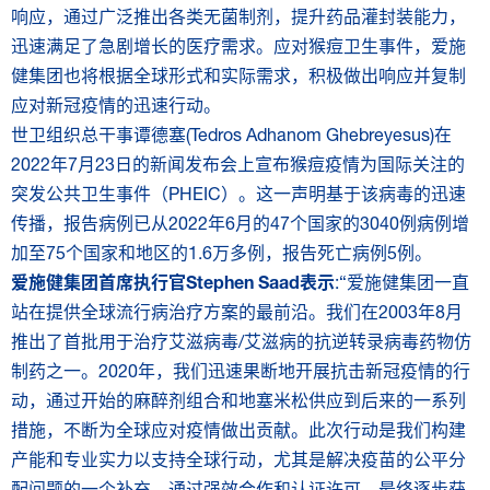
响应，通过广泛推出各类无菌制剂，提升药品灌封装能力，
迅速满足了急剧增长的医疗需求。应对猴痘卫生事件，爱施
健集团也将根据全球形式和实际需求，积极做出响应并复制
应对新冠疫情的迅速行动。
世卫组织总干事谭德塞(Tedros Adhanom Ghebreyesus)在
2022年7月23日的新闻发布会上宣布猴痘疫情为国际关注的
突发公共卫生事件（PHEIC）。这一声明基于该病毒的迅速
传播，报告病例已从2022年6月的47个国家的3040例病例增
加至75个国家和地区的1.6万多例，报告死亡病例5例。
爱施健集团首席执行官Stephen Saad表示
:“爱施健集团一直
站在提供全球流行病治疗方案的最前沿。我们在2003年8月
推出了首批用于治疗艾滋病毒/艾滋病的抗逆转录病毒药物仿
制药之一。2020年，我们迅速果断地开展抗击新冠疫情的行
动，通过开始的麻醉剂组合和地塞米松供应到后来的一系列
措施，不断为全球应对疫情做出贡献。此次行动是我们构建
产能和专业实力以支持全球行动，尤其是解决疫苗的公平分
配问题的一个补充。通过强效合作和认证许可，最终逐步获