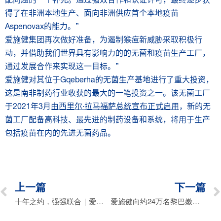
得了在非洲本地生产、面向非洲供应首个本地疫苗
Aspenovax
的能力。”
爱施健集团再次做好准备，为遏制猴痘新威胁采取积极行
动，并借助我们世界具有影响力的的无菌和疫苗生产工厂，
通过发展合作来实现这一目标。”
爱施健对其位于Gqeberha的无菌生产基地进行了重大投资，
这是南非制药行业收获的最大的一笔投资之一。该无菌工厂
于2021年3月
由西里尔·拉马福萨总统宣布正式启用
，新的无
菌工厂配备高科技、最先进的制药设备和系统，将用于生产
包括疫苗在内的先进无菌药品。
上一篇
下一篇
十年之约，强强联合｜爱施健与印度血清研究所携手战略合作
爱施健向约24万名黎巴嫩患者捐赠救生手术麻醉药