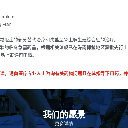
ablets
 Pian
减退症的部分替代治疗和失盐型肾上腺生殖综合征的治疗。
准的临床急需药品，根据相关法规已在海南博鳌地区获批先行上
药品上市许可申请。
读。请向医疗专业人士咨询有关药物问题且在其指导下用药，并
我们的愿景
作为一个负责任的企业公民，在全球提供优质和患者可
及的药物，传递我们的价值。
更多详情