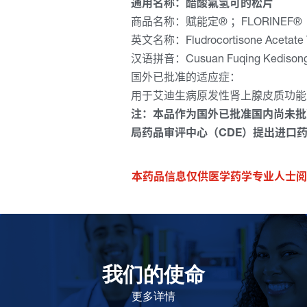
通用名称：醋酸氟氢可的松片
商品名称：赋能定® ；FLORINEF®
英文名称：Fludrocortisone Acetate T
汉语拼音：Cusuan Fuqing Kedisong
国外已批准的适应症：
用于艾迪生病原发性肾上腺皮质功能
注：本品作为国外已批准国内尚未批
局药品审评中心（CDE）提出进口
本药品信息仅供医学药学专业人士阅
我们的使命
致力于提高患者的生命健康和质量
更多详情