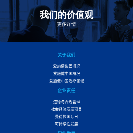
我们的价值观
我们的价值观是爱施健存立和发展的基石。集团上下以
此为指引，为实现集团目标而共同奋斗。
更多详情
关于我们
爱施健集团概况
爱施健中国概况
爱施健中国治疗领域
企业责任
道德与合规管理
社会经济发展项目
曼德拉国际日
可持续性发展