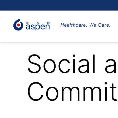
Social 
Commit