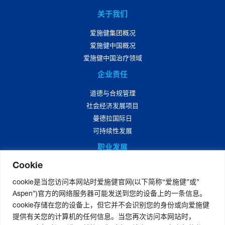
关于我们
爱施健集团概况
爱施健中国概况
爱施健中国治疗领域
企业责任
道德与合规管理
社会经济发展项目
曼德拉国际日
可持续性发展
职业发展
Cookie
爱施健中国职业发展
爱施健中国岗位招聘
cookie是当您访问本网站时爱施健官网(以下简称“爱施健”或”
Aspen”)官方的网络服务器可能发送到您的设备上的一条信息。
媒体中心
cookie存储在您的设备上，但它并不会识别您的身份或向爱施健
爱施健集团资讯
提供有关您的计算机的任何信息。当您再次访问本网站时，