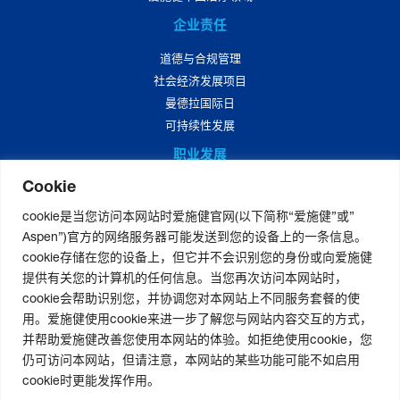
企业责任
道德与合规管理
社会经济发展项目
曼德拉国际日
可持续性发展
职业发展
Cookie
爱施健中国职业发展
爱施健中国岗位招聘
cookie是当您访问本网站时爱施健官网(以下简称“爱施健”或”
Aspen”)官方的网络服务器可能发送到您的设备上的一条信息。
媒体中心
cookie存储在您的设备上，但它并不会识别您的身份或向爱施健
爱施健集团资讯
提供有关您的计算机的任何信息。当您再次访问本网站时，
爱施健中国资讯
cookie会帮助识别您，并协调您对本网站上不同服务套餐的使
用。爱施健使用cookie来进一步了解您与网站内容交互的方式，
并帮助爱施健改善您使用本网站的体验。如拒绝使用cookie，您
仍可访问本网站，但请注意，本网站的某些功能可能不如启用
联系我们
|
官网免责声明
|
版权声明
|
隐私声明
|
个人信息权利声明
cookie时更能发挥作用。
非经营性-粤网药信备字〔2026〕第00123号