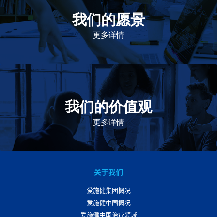
我们的愿景
作为一个负责任的企业公民，在全球提供优质和患者可
及的药物，传递我们的价值。
更多详情
我们的价值观
我们的价值观是爱施健存立和发展的基石。集团上下以
此为指引，为实现集团目标而共同奋斗。
更多详情
关于我们
爱施健集团概况
爱施健中国概况
爱施健中国治疗领域