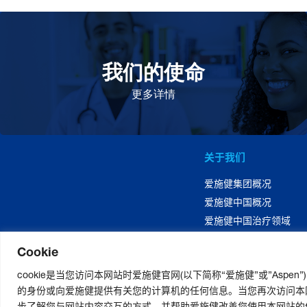
我们的使命
致力于提高患者的生命健康和质量
更多详情
关于我们
爱施健集团概况
爱施健中国概况
爱施健中国治疗领域
Cookie
cookie是当您访问本网站时爱施健官网(以下简称“爱施健”或”Asp
的身份或向爱施健提供有关您的计算机的任何信息。当您再次访问本网站
步了解您与网站内容交互的方式，并帮助爱施健改善您使用本网站的体验