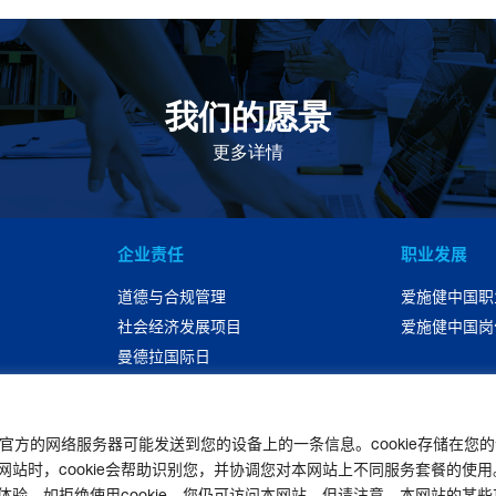
我们的愿景
作为一个负责任的企业公民，在全球提供优质和患者可
及的药物，传递我们的价值。
更多详情
企业责任
职业发展
道德与合规管理
爱施健中国职
社会经济发展项目
爱施健中国岗
曼德拉国际日
可持续性发展
联系我们
|
官网免责声明
|
版权声明
|
隐私声明
|
个人信息权利声明
en”)官方的网络服务器可能发送到您的设备上的一条信息。cookie存储在
非经营性-粤网药信备字〔2026〕第00123号
时，cookie会帮助识别您，并协调您对本网站上不同服务套餐的使用。爱
|
粤ICP备19080705号-2
。如拒绝使用cookie，您仍可访问本网站，但请注意，本网站的某些功能