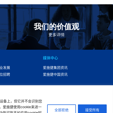
我们的价值观
我们的价值观是爱施健存立和发展的基石。集团上下以
此为指引，为实现集团目标而共同奋斗。
更多详情
媒体中心
业发展
爱施健集团资讯
位招聘
爱施健中国资讯
您的设备上，但它并不会识别您
施健使用cookie来进一
全部拒绝
接受所有
可能不如启用cookie时