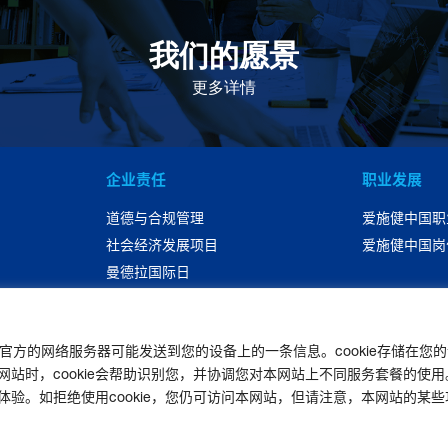
我们的愿景
作为一个负责任的企业公民，在全球提供优质和患者可
及的药物，传递我们的价值。
更多详情
企业责任
职业发展
道德与合规管理
爱施健中国职
社会经济发展项目
爱施健中国岗
曼德拉国际日
可持续性发展
联系我们
|
官网免责声明
|
版权声明
|
隐私声明
|
个人信息权利声明
en”)官方的网络服务器可能发送到您的设备上的一条信息。cookie存储在
非经营性-粤网药信备字〔2026〕第00123号
时，cookie会帮助识别您，并协调您对本网站上不同服务套餐的使用。爱
|
粤ICP备19080705号-2
。如拒绝使用cookie，您仍可访问本网站，但请注意，本网站的某些功能
粤公网安备44200102445927号