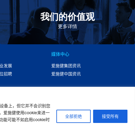
我们的价值观
我们的价值观是爱施健存立和发展的基石。集团上下以
此为指引，为实现集团目标而共同奋斗。
更多详情
媒体中心
业发展
爱施健集团资讯
位招聘
爱施健中国资讯
您的设备上，但它并不会识别您
施健使用cookie来进一
全部拒绝
接受所有
可能不如启用cookie时