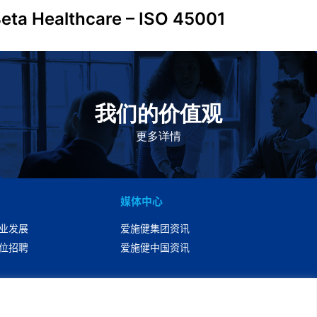
eta Healthcare – ISO 45001
我们的价值观
我们的价值观是爱施健存立和发展的基石。集团上下以
此为指引，为实现集团目标而共同奋斗。
更多详情
媒体中心
业发展
爱施健集团资讯
位招聘
爱施健中国资讯