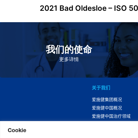
2021 Bad Oldesloe – ISO 5
我们的使命
致力于提高患者的生命健康和质量
更多详情
关于我们
爱施健集团概况
爱施健中国概况
爱施健中国治疗领域
Cookie