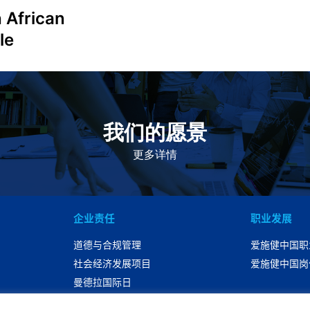
 African
le
我们的愿景
作为一个负责任的企业公民，在全球提供优质和患者可
及的药物，传递我们的价值。
更多详情
企业责任
职业发展
道德与合规管理
爱施健中国职
社会经济发展项目
爱施健中国岗
曼德拉国际日
可持续性发展