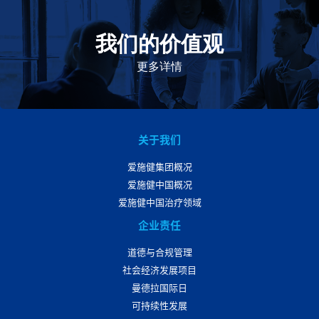
我们的价值观
我们的价值观是爱施健存立和发展的基石。集团上下以
此为指引，为实现集团目标而共同奋斗。
更多详情
关于我们
爱施健集团概况
爱施健中国概况
爱施健中国治疗领域
企业责任
道德与合规管理
社会经济发展项目
曼德拉国际日
可持续性发展