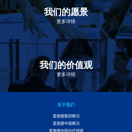
我们的愿景
作为一个负责任的企业公民，在全球提供优质和患者可
及的药物，传递我们的价值。
更多详情
我们的价值观
我们的价值观是爱施健存立和发展的基石。集团上下以
此为指引，为实现集团目标而共同奋斗。
更多详情
关于我们
爱施健集团概况
爱施健中国概况
爱施健中国治疗领域