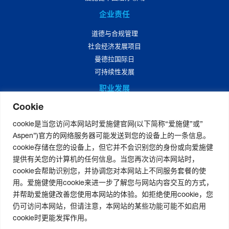
企业责任
道德与合规管理
社会经济发展项目
曼德拉国际日
可持续性发展
职业发展
Cookie
爱施健中国职业发展
爱施健中国岗位招聘
cookie是当您访问本网站时爱施健官网(以下简称“爱施健”或”
Aspen”)官方的网络服务器可能发送到您的设备上的一条信息。
媒体中心
cookie存储在您的设备上，但它并不会识别您的身份或向爱施健
爱施健集团资讯
提供有关您的计算机的任何信息。当您再次访问本网站时，
爱施健中国资讯
cookie会帮助识别您，并协调您对本网站上不同服务套餐的使
用。爱施健使用cookie来进一步了解您与网站内容交互的方式，
并帮助爱施健改善您使用本网站的体验。如拒绝使用cookie，您
仍可访问本网站，但请注意，本网站的某些功能可能不如启用
联系我们
|
官网免责声明
|
版权声明
|
隐私声明
|
个人信息权利声明
cookie时更能发挥作用。
非经营性-粤网药信备字〔2026〕第00123号