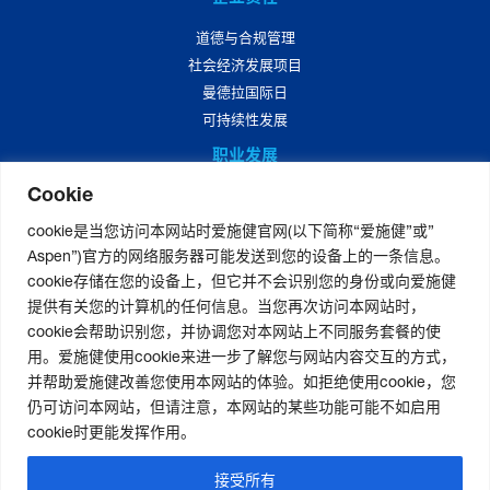
道德与合规管理
社会经济发展项目
曼德拉国际日
可持续性发展
职业发展
Cookie
爱施健中国职业发展
爱施健中国岗位招聘
cookie是当您访问本网站时爱施健官网(以下简称“爱施健”或”
Aspen”)官方的网络服务器可能发送到您的设备上的一条信息。
媒体中心
cookie存储在您的设备上，但它并不会识别您的身份或向爱施健
爱施健集团资讯
提供有关您的计算机的任何信息。当您再次访问本网站时，
爱施健中国资讯
cookie会帮助识别您，并协调您对本网站上不同服务套餐的使
用。爱施健使用cookie来进一步了解您与网站内容交互的方式，
并帮助爱施健改善您使用本网站的体验。如拒绝使用cookie，您
仍可访问本网站，但请注意，本网站的某些功能可能不如启用
联系我们
|
官网免责声明
|
版权声明
|
隐私声明
|
个人信息权利声明
cookie时更能发挥作用。
非经营性-粤网药信备字〔2026〕第00123号
|
粤ICP备19080705号-2
接受所有