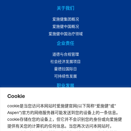
关于我们
爱施健集团概况
爱施健中国概况
爱施健中国治疗领域
企业责任
道德与合规管理
社会经济发展项目
曼德拉国际日
可持续性发展
职业发展
Cookie
爱施健中国职业发展
爱施健中国岗位招聘
cookie是当您访问本网站时爱施健官网(以下简称“爱施健”或”
Aspen”)官方的网络服务器可能发送到您的设备上的一条信息。
媒体中心
cookie存储在您的设备上，但它并不会识别您的身份或向爱施健
爱施健集团资讯
提供有关您的计算机的任何信息。当您再次访问本网站时，