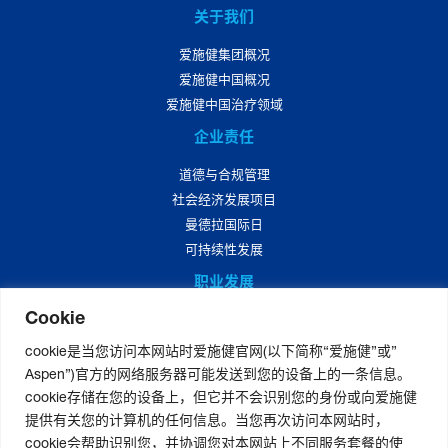
关于我们
爱施健集团概况
爱施健中国概况
爱施健中国治疗领域
企业责任
道德与合规管理
社会经济发展项目
曼德拉国际日
可持续性发展
职业发展
Cookie
爱施健中国职业发展
爱施健中国岗位招聘
cookie是当您访问本网站时爱施健官网(以下简称“爱施健”或”
Aspen”)官方的网络服务器可能发送到您的设备上的一条信息。
媒体中心
cookie存储在您的设备上，但它并不会识别您的身份或向爱施健
爱施健集团资讯
提供有关您的计算机的任何信息。当您再次访问本网站时，
爱施健中国资讯
cookie会帮助识别您，并协调您对本网站上不同服务套餐的使