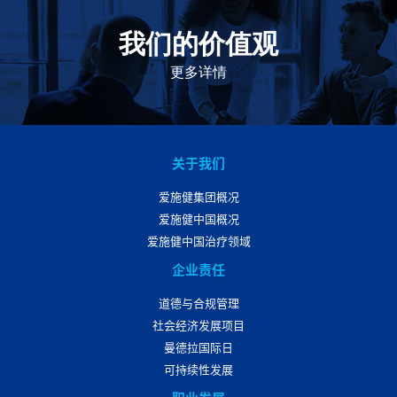
我们的价值观
我们的价值观是爱施健存立和发展的基石。集团上下以
此为指引，为实现集团目标而共同奋斗。
更多详情
关于我们
爱施健集团概况
爱施健中国概况
爱施健中国治疗领域
企业责任
道德与合规管理
社会经济发展项目
曼德拉国际日
可持续性发展