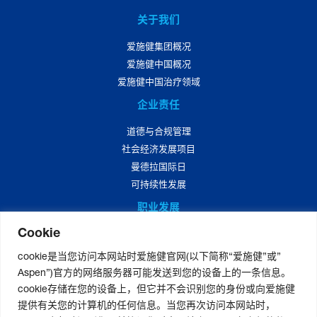
关于我们
爱施健集团概况
爱施健中国概况
爱施健中国治疗领域
企业责任
道德与合规管理
社会经济发展项目
曼德拉国际日
可持续性发展
职业发展
Cookie
爱施健中国职业发展
爱施健中国岗位招聘
cookie是当您访问本网站时爱施健官网(以下简称“爱施健”或”
Aspen”)官方的网络服务器可能发送到您的设备上的一条信息。
媒体中心
cookie存储在您的设备上，但它并不会识别您的身份或向爱施健
爱施健集团资讯
提供有关您的计算机的任何信息。当您再次访问本网站时，