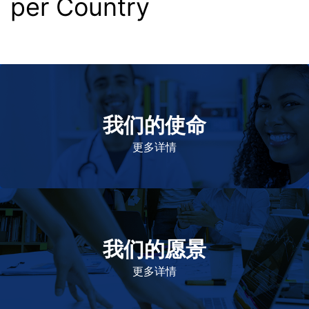
per Country
我们的使命
致力于提高患者的生命健康和质量
更多详情
我们的愿景
作为一个负责任的企业公民，在全球提供优质和患者可
及的药物，传递我们的价值。
更多详情