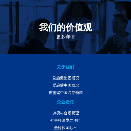
我们的价值观
我们的价值观是爱施健存立和发展的基石。集团上下以
此为指引，为实现集团目标而共同奋斗。
更多详情
关于我们
爱施健集团概况
爱施健中国概况
爱施健中国治疗领域
企业责任
道德与合规管理
社会经济发展项目
曼德拉国际日