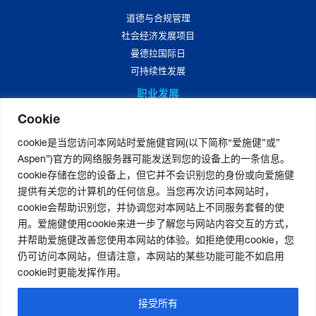
道德与合规管理
社会经济发展项目
曼德拉国际日
可持续性发展
职业发展
Cookie
爱施健中国职业发展
爱施健中国岗位招聘
cookie是当您访问本网站时爱施健官网(以下简称“爱施健”或”
Aspen”)官方的网络服务器可能发送到您的设备上的一条信息。
媒体中心
cookie存储在您的设备上，但它并不会识别您的身份或向爱施健
爱施健集团资讯
提供有关您的计算机的任何信息。当您再次访问本网站时，
爱施健中国资讯
cookie会帮助识别您，并协调您对本网站上不同服务套餐的使
用。爱施健使用cookie来进一步了解您与网站内容交互的方式，
并帮助爱施健改善您使用本网站的体验。如拒绝使用cookie，您
仍可访问本网站，但请注意，本网站的某些功能可能不如启用
联系我们
|
官网免责声明
|
版权声明
|
隐私声明
|
个人信息权利声明
cookie时更能发挥作用。
非经营性-粤网药信备字〔2026〕第00123号
|
粤ICP备19080705号-2
接受所有