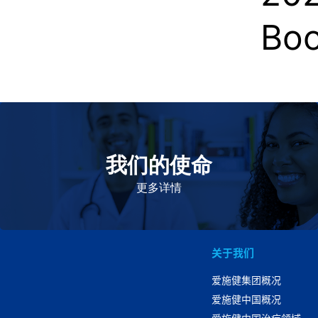
Boo
我们的使命
致力于提高患者的生命健康和质量
更多详情
关于我们
爱施健集团概况
爱施健中国概况