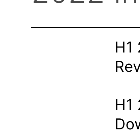
H1 
Rev
H1 
Do