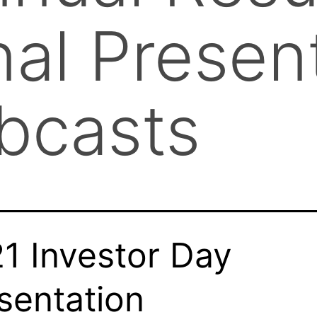
nal Presen
bcasts
1 Investor Day
sentation