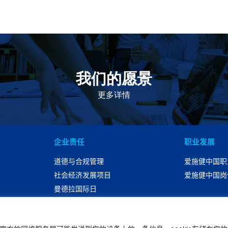
我们的愿景
作为一个负责任的企业公民，在全球提供优质和患者可
及的药物，传递我们的价值。
更多详情
企业责任
职业发展
道德与合规管理
爱施健中国职
社会经济发展项目
爱施健中国岗
曼德拉国际日
可持续性发展
联系我们
|
官网免责声明
|
版权声明
|
隐私声明
|
个人信息权利声明