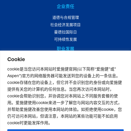
企业责任
道德与合规管理
社会经济发展项目
曼德拉国际日
可持续性发展
职业发展
Cookie
爱施健中国职业发展
爱施健中国岗位招聘
cookie是当您访问本网站时爱施健官网(以下简称“爱施健”或”
Aspen”)官方的网络服务器可能发送到您的设备上的一条信息。
媒体中心
cookie存储在您的设备上，但它并不会识别您的身份或向爱施健
爱施健集团资讯
提供有关您的计算机的任何信息。当您再次访问本网站时，
爱施健中国资讯
cookie会帮助识别您，并协调您对本网站上不同服务套餐的使
用。爱施健使用cookie来进一步了解您与网站内容交互的方式，
并帮助爱施健改善您使用本网站的体验。如拒绝使用cookie，您
仍可访问本网站，但请注意，本网站的某些功能可能不如启用
联系我们
|
官网免责声明
|
版权声明
|
隐私声明
|
个人信息权利声明
cookie时更能发挥作用。
非经营性-粤网药信备字〔2026〕第00123号