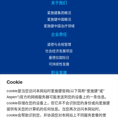
关于我们
爱施健集团概况
爱施健中国概况
爱施健中国治疗领域
企业责任
道德与合规管理
社会经济发展项目
曼德拉国际日
可持续性发展
职业发展
Cookie
爱施健中国职业发展
爱施健中国岗位招聘
cookie是当您访问本网站时爱施健官网(以下简称“爱施健”或”
Aspen”)官方的网络服务器可能发送到您的设备上的一条信息。
媒体中心
cookie存储在您的设备上，但它并不会识别您的身份或向爱施健
爱施健集团资讯
提供有关您的计算机的任何信息。当您再次访问本网站时，
爱施健中国资讯
cookie会帮助识别您，并协调您对本网站上不同服务套餐的使