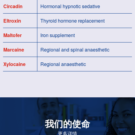
Circadin
Hormonal hypnotic sedative
Eltroxin
Thyroid hormone replacement
Maltofer
Iron supplement
Marcaine
Regional and spinal anaesthetic
Xylocaine
Regional anaesthetic
我们的使命
致力于提高患者的生命健康和质量
更多详情