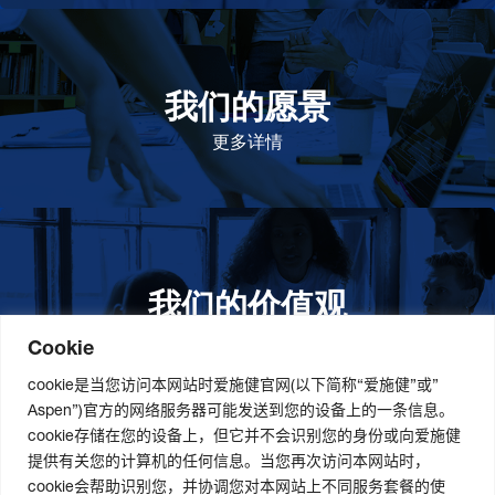
我们的愿景
作为一个负责任的企业公民，在全球提高优质和患者可
及的药物，传递我们的价值。
更多详情
我们的价值观
我们的价值观是爱施健存立和发展的基石。集团上下以
此为指引，为实现集团目标而共同奋斗。
更多详情
Cookie
cookie是当您访问本网站时爱施健官网(以下简称“爱施健”或”
Aspen”)官方的网络服务器可能发送到您的设备上的一条信息。
cookie存储在您的设备上，但它并不会识别您的身份或向爱施健
关于我们
社会责任
职业发展
提供有关您的计算机的任何信息。当您再次访问本网站时，
cookie会帮助识别您，并协调您对本网站上不同服务套餐的使