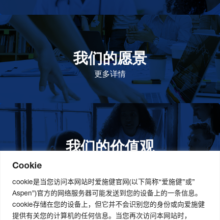
我们的愿景
作为一个负责任的企业公民，在全球提高优质和患者可
及的药物，传递我们的价值。
更多详情
我们的价值观
我们的价值观是爱施健存立和发展的基石。集团上下以
此为指引，为实现集团目标而共同奋斗。
更多详情
Cookie
cookie是当您访问本网站时爱施健官网(以下简称“爱施健”或”
Aspen”)官方的网络服务器可能发送到您的设备上的一条信息。
cookie存储在您的设备上，但它并不会识别您的身份或向爱施健
关于我们
社会责任
职业发展
提供有关您的计算机的任何信息。当您再次访问本网站时，