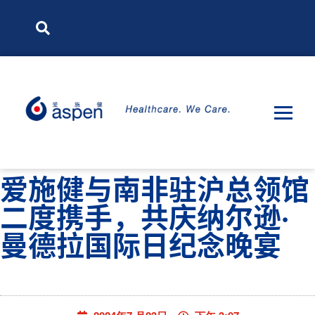
爱施健与南非驻沪总领馆
二度携手，共庆纳尔逊·
曼德拉国际日纪念晚宴