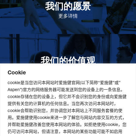
我们的愿景
作为一个负责任的企业公民，在全球提高优质和患者可
及的药物，传递我们的价值。
更多详情
我们的价值观
我们的价值观是爱施健存立和发展的基石。集团上下以
此为指引，为实现集团目标而共同奋斗。
更多详情
Cookie
cookie是当您访问本网站时爱施健官网(以下简称“爱施健”或”
Aspen”)官方的网络服务器可能发送到您的设备上的一条信息。
cookie存储在您的设备上，但它并不会识别您的身份或向爱施健
关于我们
社会责任
职业发展
提供有关您的计算机的任何信息。当您再次访问本网站时，
cookie会帮助识别您，并协调您对本网站上不同服务套餐的使
爱施健集团概况
道德与合规管理
爱施健中国职业发展
用。爱施健使用cookie来进一步了解您与网站内容交互的方式，
爱施健中国概况
社会经济发展项目
爱施健中国岗位招聘
并帮助爱施健改善您使用本网站的体验。如拒绝使用cookie，您
爱施健商业网络
曼德拉国际日
仍可访问本网站，但请注意，本网站的某些功能可能不如启用
可持续发展策略