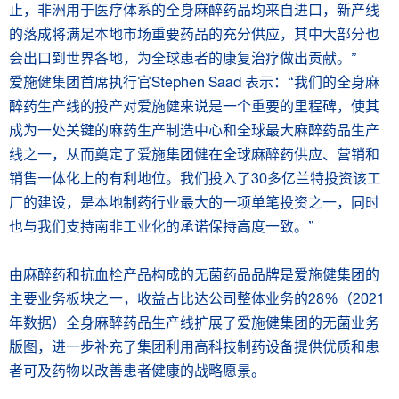
止，非洲用于医疗体系的全身麻醉药品均来自进口，新产线
的落成将满足本地市场重要药品的充分供应，其中大部分也
会出口到世界各地，为全球患者的康复治疗做出贡献。”
爱施健集团首席执行官Stephen Saad 表示：“我们的全身麻
醉药生产线的投产对爱施健来说是一个重要的里程碑，使其
成为一处关键的麻药生产制造中心和全球最大麻醉药品生产
线之一，从而奠定了爱施集团健在全球麻醉药供应、营销和
销售一体化上的有利地位。我们投入了30多亿兰特投资该工
厂的建设，是本地制药行业最大的一项单笔投资之一，同时
也与我们支持南非工业化的承诺保持高度一致。”
由麻醉药和抗血栓产品构成的无菌药品品牌是爱施健集团的
主要业务板块之一，收益占比达公司整体业务的28%（2021
年数据）全身麻醉药品生产线扩展了爱施健集团的无菌业务
版图，进一步补充了集团利用高科技制药设备提供优质和患
者可及药物以改善患者健康的战略愿景。