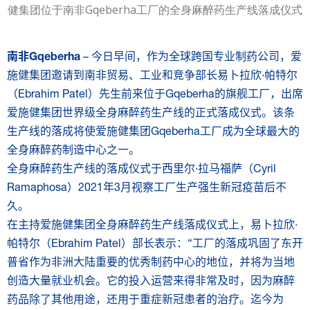
健集团位于南非Gqeberha工厂的全身麻醉药生产线落成仪式
南非
Gqeberha
– 今日早间，作为全球跨国专业制药公司，爱
施健集团邀请到南非贸易、工业和竞争部长易卜拉欣·帕特尔
（Ebrahim Patel）先生前来位于Gqeberha的旗舰工厂，出席
爱施健集团世界级全身麻醉药生产线的正式落成仪式。该条
生产线的落成将使爱施健集团Gqeberha工厂成为全球最大的
全身麻醉药制造中心之一。
全身麻醉药生产线的落成仪式于西里尔·拉马福萨（Cyril
Ramaphosa）2021年3月视察工厂生产强生新冠疫苗后不
久。
在主持爱施健集团全身麻醉药生产线落成仪式上，易卜拉欣·
帕特尔（Ebrahim Patel）部长表示：“工厂的落成巩固了东开
普省作为非洲大陆重要的优秀制药中心的地位，并将为当地
创造大量就业机会。它的投入运营来得非常及时，因为麻醉
药品除了其他用途，还用于重症新冠患者的治疗。迄今为