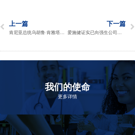
上一篇
下一篇
肯尼亚总统乌胡鲁·肯雅塔视察爱施健GQEBERHA工厂
爱施健证实已向强生公司交付面向南非供应的新冠疫苗
我们的使命
致力于提高患者的生命健康和质量
更多详情