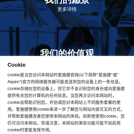
及的药物，传递我们的价值。
更多详情
我们的价值观
我们的价值观是爱施健存立和发展的基石。集团上下以
此为指引，为实现集团目标而共同奋斗。
更多详情
Cookie
cookie是当您访问本网站时爱施健官网(以下简称“爱施健”或”
Aspen”)官方的网络服务器可能发送到您的设备上的一条信息。
cookie存储在您的设备上，但它并不会识别您的身份或向爱施健
关于我们
社会责任
职业发展
提供有关您的计算机的任何信息。当您再次访问本网站时，
cookie会帮助识别您，并协调您对本网站上不同服务套餐的使
爱施健集团概况
道德与合规管理
爱施健中国职业发展
用。爱施健使用cookie来进一步了解您与网站内容交互的方式，
爱施健中国概况
社会经济发展项目
爱施健中国岗位招聘
并帮助爱施健改善您使用本网站的体验。如拒绝使用cookie，您
爱施健商业网络
曼德拉国际日
仍可访问本网站，但请注意，本网站的某些功能可能不如启用
可持续发展策略
cookie时更能发挥作用。