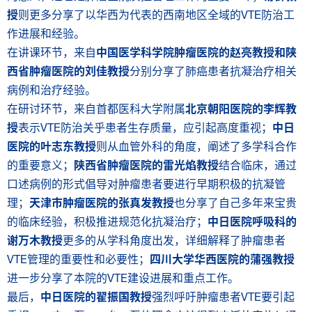
授
则更多分享了以华西为代表的西南地区全域的VTE防治工
作进展和经验。
在讲课环节，来自
中国医学科学院肿瘤医院的赵亮教授和陕
西省肿瘤医院的刘佳教授
分别分享了肺癌患者抗凝治疗相关
病例和治疗经验。
在研讨环节，来自首都医科大学附属
北京朝阳医院的李辉教
授
表示VTE防治关乎患者生存质量，应引起高度重视；
中日
医院的叶志东教授
则从血管外科的角度，阐述了多学科合作
的重要意义；
陕西省肿瘤医院的雷光焰教授
结合临床，通过
口述病例的形式倡导对肿瘤患者要进行早期积极的抗凝管
理；
天津市肿瘤医院的张真发教授
也分享了自己多年来宝贵
的临床经验，积极推进规范化抗凝治疗；
中日医院呼吸科的
谢万木教授
更多的从学科角度出发，详细解释了肿瘤患者
VTE管理的重要性和必要性；
四川大学华西医院的蒲强教授
进一步分享了本院的VTE建设进展和重点工作。
最后，
中日医院的翟振国教授
强烈呼吁肿瘤患者VTE要引起