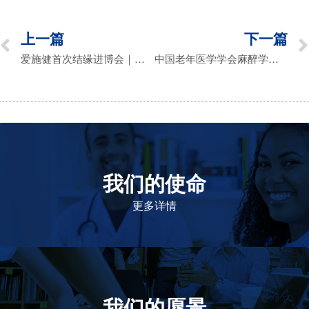
上一篇
下一篇
爱施健首次结缘进博会｜爱施健中国首席执行官专访
中国老年医学学会麻醉学分会2022年学术年会暨天津市医学会2022年麻醉学术年会圆满落幕！
我们的使命
致力于提高患者的生命健康和质量
更多详情
我们的愿景
作为一个负责任的企业公民，在全球提高优质和患者可