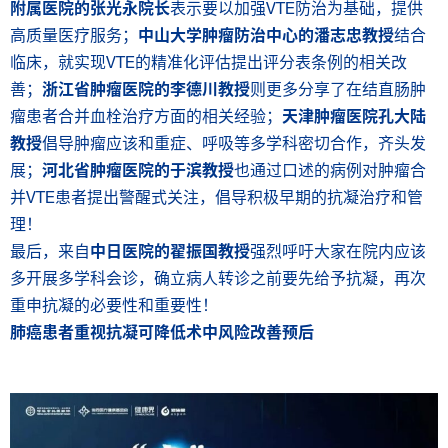
附属医院的张光永院长
表示要以加强VTE防治为基础，提供
高质量医疗服务；
中山大学肿瘤防治中心的潘志忠教授
结合
临床，就实现VTE的精准化评估提出评分表条例的相关改
善；
浙江省肿瘤医院的李德川教授
则更多分享了在结直肠肿
瘤患者合并血栓治疗方面的相关经验；
天津肿瘤医院孔大陆
教授
倡导肿瘤应该和重症、呼吸等多学科密切合作，齐头发
展；
河北省肿瘤医院的于滨教授
也通过口述的病例对肿瘤合
并VTE患者提出警醒式关注，倡导积极早期的抗凝治疗和管
理！
最后，来自
中日医院的翟振国教授
强烈呼吁大家在院内应该
多开展多学科会诊，确立病人转诊之前要先给予抗凝，再次
重申抗凝的必要性和重要性！
肺癌患者重视抗凝可降低术中风险改善预后