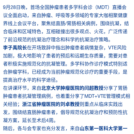
9月28日晚，首场全国肿瘤患者多学科会诊（MDT）直播会
议全面启动，来自肿瘤、呼吸等多领域的专家大咖相聚健康
界线上会议平台，聚焦结直肠/胃肠相关病例，围绕抗凝，结
合临床和区域特色，互相碰撞出很多观点、火花，广泛传递
了前沿规范的抗凝治疗理念和科学的抗凝治疗策略。
李子禹院长
在开场致辞中指出肿瘤患者病情复杂，VTE风险
加剧，极大地影响了患者的预后和远期生存质量，需要对患
者积极实施规范化的抗凝管理。多学科协作诊疗模式特别适
合肿瘤学科，已经成为当前肿瘤规范化诊疗的重要手段，是
提高治疗水平的科学途径。
在讲课环节，来自
北京大学肿瘤医院的闫超教授
分享了胃肠
肿瘤患者抗凝管理病例，也着重分享了MDT+VTE管理模式相
关经验；
浙江省肿瘤医院的刘卓教授
则重点从临床实践出
发，围绕结直肠肿瘤患者，倡导规范化抗凝治疗和预防性抗
凝方案，延长至术后4周。
随后，各与会专家也充分发言，来自
山东第一医科大学第一