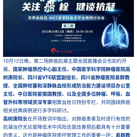
10月12日晚，第二场肺癌抗凝主题全国直播会议也如约开
展，
国家肿瘤质控中心副主任、中国医学科学院肿瘤医院高
树庚院长、四川省
VTE
联盟副组长、四川省肿瘤医院易群教
授、全国肺栓塞和深静脉血栓形成防治能力建设项目办公室
主任、中日医院翟振国教授、以及全国多位肿瘤、呼吸、血
管外科等领域资深专家
相聚血栓日特别专栏，共同围绕肺癌
相关经典病例进行多学科研讨。
高树庚院长
在开场致词中指出，对肺癌患者及时进行有效的
抗凝治疗无论是降低术中风险还是改善预后都具有十分重要
的意义，这也是肿瘤医院质控管理工作的重要一环；
易群教