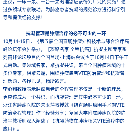
重视，一床一泵、一台一泵的理念应该得到广泛的实施！通
过多领域专家联动，为肺癌患者抗凝的规范诊疗进行科学引
导和提供经验支撑！
抗凝管理是肿瘤治疗的必不可少的一环
10月14-15日，《第五届全国直肠肿瘤外科技术与综合治疗高
峰论坛年会》举办，【凝聚名家 全程抗癌】抗凝主题专家系
列高峰论坛项目的全国首场-上海站会议也于10月14日下午正
式启动。集领域名家，聚抗凝共识，来自全国肿瘤领域的十
多位专家，相聚云端，围绕肿瘤患者VTE防治管理和抗凝管
理话题，各抒己见，畅所欲言。
李心翔教授
表示肿瘤患者的全程管理不仅是一个新的理念，
更应该成为一个共识，而抗凝管理是其中必不可少的一环；
浙江省肿瘤医院的朱玉萍教授就《结直肠肿瘤围手术期VTE
防治全程管理》作了经验分享；复旦大学附属肿瘤医院的陈
治宇教授则深入阐述了《抗凝药物在肿瘤相关VTE治疗中的
应用》。